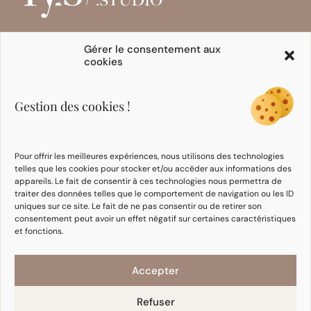
Gérer le consentement aux
cookies
INITIATION
FORMATIONS
EXPERTES
Programmes en ligne
Se former
Gestion des cookies !
E-books
Formation Intégrative
Cours
Face Yoga
Formation Face
Pour offrir les meilleures expériences, nous utilisons des technologies
Taping
telles que les cookies pour stocker et/ou accéder aux informations des
Communauté
appareils. Le fait de consentir à ces technologies nous permettra de
d’expertes
traiter des données telles que le comportement de navigation ou les ID
uniques sur ce site. Le fait de ne pas consentir ou de retirer son
consentement peut avoir un effet négatif sur certaines caractéristiques
NOTRE MÉTHODE
INFORMATIONS
et fonctions.
À propos d’Ania
CGU / CGV
FAQ
Politique de
Accepter
confidentialité
Blog
Cookies
Refuser
Contact