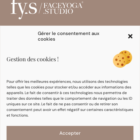
Gérer le consentement aux
cookies
INITIATION
FORMATIONS
EXPERTES
Programmes en ligne
Se former
Gestion des cookies !
E-books
Formation Intégrative
Cours
Face Yoga
Formation Face
Pour offrir les meilleures expériences, nous utilisons des technologies
Taping
telles que les cookies pour stocker et/ou accéder aux informations des
Communauté
appareils. Le fait de consentir à ces technologies nous permettra de
d’expertes
traiter des données telles que le comportement de navigation ou les ID
uniques sur ce site. Le fait de ne pas consentir ou de retirer son
consentement peut avoir un effet négatif sur certaines caractéristiques
NOTRE MÉTHODE
INFORMATIONS
et fonctions.
À propos d’Ania
CGU / CGV
FAQ
Politique de
Accepter
confidentialité