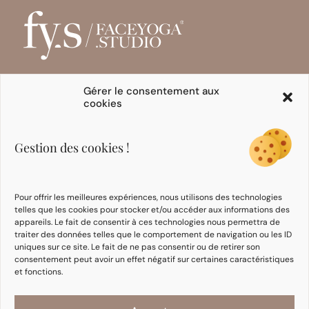
Gérer le consentement aux
cookies
INITIATION
FORMATIONS
EXPERTES
Programmes en ligne
Se former
Gestion des cookies !
E-books
Formation Intégrative
Cours
Face Yoga
Formation Face
Pour offrir les meilleures expériences, nous utilisons des technologies
Taping
telles que les cookies pour stocker et/ou accéder aux informations des
Communauté
appareils. Le fait de consentir à ces technologies nous permettra de
d’expertes
traiter des données telles que le comportement de navigation ou les ID
uniques sur ce site. Le fait de ne pas consentir ou de retirer son
consentement peut avoir un effet négatif sur certaines caractéristiques
NOTRE MÉTHODE
INFORMATIONS
et fonctions.
À propos d’Ania
CGU / CGV
FAQ
Politique de