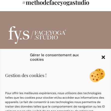
#methodefaceyogastudio
Gérer le consentement aux
cookies
INITIATION
FORMATIONS
EXPERTES
Programmes en ligne
Se former
Gestion des cookies !
E-books
Formation Intégrative
Cours
Face Yoga
Formation Face
Pour offrir les meilleures expériences, nous utilisons des technologies
Taping
telles que les cookies pour stocker et/ou accéder aux informations des
Communauté
appareils. Le fait de consentir à ces technologies nous permettra de
d’expertes
traiter des données telles que le comportement de navigation ou les ID